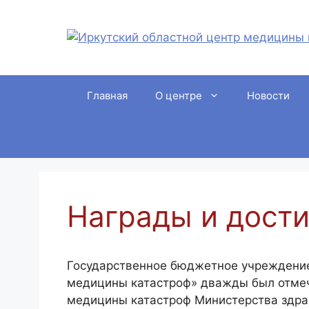
Перейти
к
содержимому
Главная
О центре
Новости
Награды и дост
Государственное бюджетное учреждение
медицины катастроф» дважды был отмеч
медицины катастроф Министерства здра